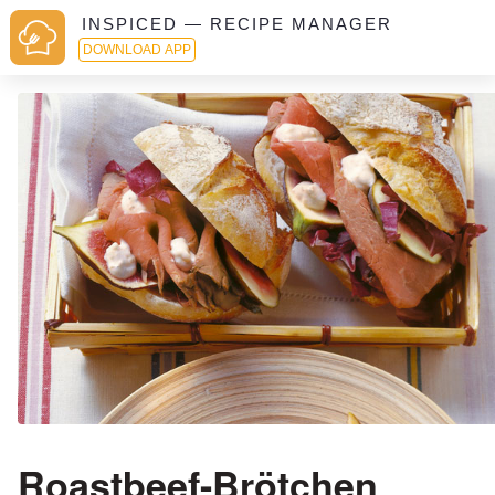
INSPICED — RECIPE MANAGER
DOWNLOAD APP
Roastbeef-Brötchen