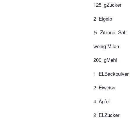
125
gZucker
2
Eigelb
½
Zitrone, Saft
wenig Milch
200
gMehl
1
ELBackpulver
2
Eiweiss
4
Äpfel
2
ELZucker