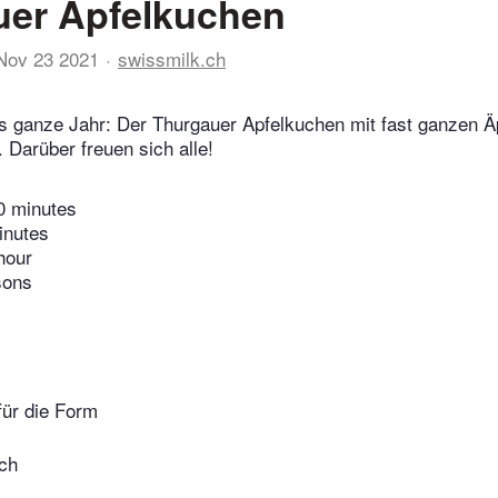
uer Apfelkuchen
Nov 23 2021
swissmilk.ch
rs ganze Jahr: Der Thurgauer Apfelkuchen mit fast ganzen Äp
 Darüber freuen sich alle!
0 minutes
inutes
hour
sons
für die Form
ich