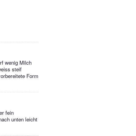
rf wenig Milch
eiss steif
vorbereitete Form
r fein
nach unten leicht