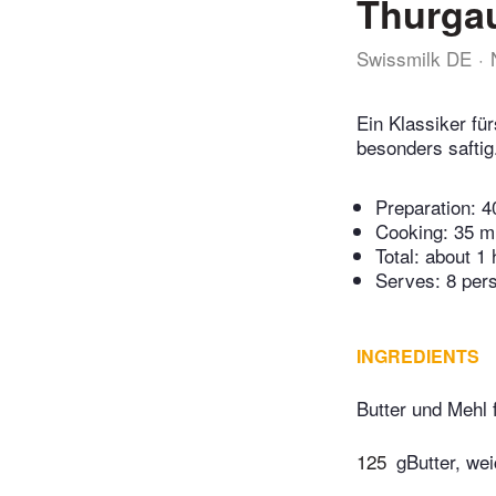
Thurga
Swissmilk DE
Ein Klassiker fü
besonders saftig.
Preparation:
4
Cooking:
35 m
Total:
about 1 
Serves: 8 per
INGREDIENTS
Butter und Mehl 
125
gButter, we