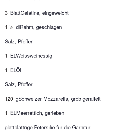
3
BlattGelatine, eingeweicht
1 ½
dlRahm, geschlagen
Salz, Pfeffer
1
ELWeissweinessig
1
ELÖl
Salz, Pfeffer
120
gSchweizer Mozzarella, grob geraffelt
1
ELMeerrettich, gerieben
glattblättrige Petersilie für die Garnitur