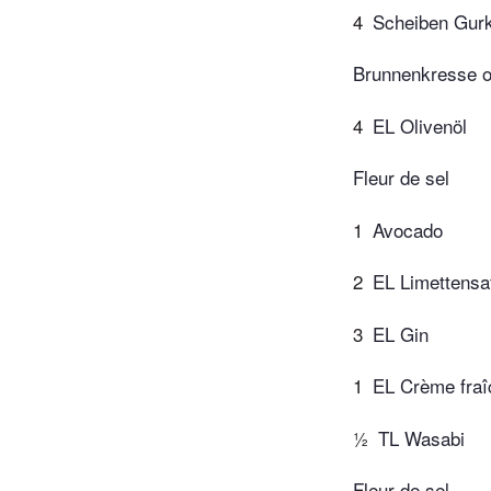
4
Scheiben Gur
Brunnenkresse od
4
EL Olivenöl
Fleur de sel
1
Avocado
2
EL Limettensa
3
EL Gin
1
EL Crème fraî
½
TL Wasabi
Fleur de sel