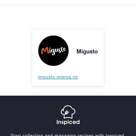
Migusto
migusto.migros.ch
Start collecting and managing recipes with Inspiced.