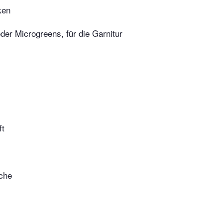
ken
er Microgreens, für die Garnitur
ft
che