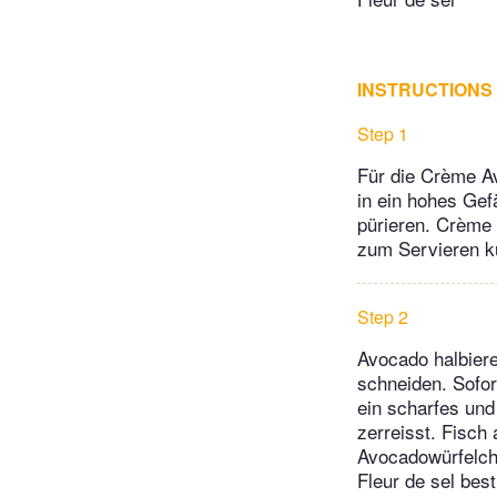
INSTRUCTIONS
Step 1
Für die Crème Av
in ein hohes Gef
pürieren. Crème
zum Servieren kü
Step 2
Avocado halbiere
schneiden. Sofor
ein scharfes und
zerreisst. Fisch
Avocadowürfelche
Fleur de sel bes