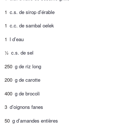
1
c.s. de sirop d’érable
1
c.c. de sambal oelek
1
l d’eau
½
c.s. de sel
250
g de riz long
200
g de carotte
400
g de brocoli
3
d’oignons fanes
50
g d’amandes entières