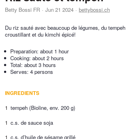
Betty Bossi FR
Jun 21 2024
bettybossi.ch
Du riz sauté avec beaucoup de légumes, du tempeh
croustillant et du kimchi épicé!
Preparation:
about 1 hour
Cooking:
about 2 hours
Total:
about 3 hours
Serves: 4 persons
INGREDIENTS
1
tempeh (Bioline, env. 200 g)
1
c.s. de sauce soja
1
c.s. d’huile de sésame grillé