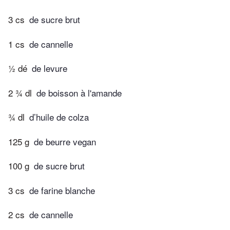
3 cs
de sucre brut
1 cs
de cannelle
½ dé
de levure
2 ¾ dl
de boisson à l'amande
¾ dl
d’huile de colza
125 g
de beurre vegan
100 g
de sucre brut
3 cs
de farine blanche
2 cs
de cannelle