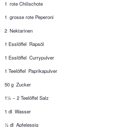
1
rote Chilischote
1
grosse rote Peperoni
2
Nektarinen
1 Esslöffel
Rapsöl
1 Esslöffel
Currypulver
1 Teelöffel
Paprikapulver
50 g
Zucker
1½ − 2 Teelöffel Salz
1 dl
Wasser
½ dl
Apfelessig