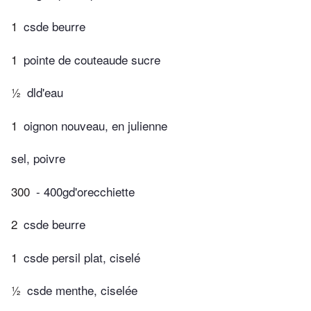
1
csde beurre
1
pointe de couteaude sucre
½
dld'eau
1
oignon nouveau, en julienne
sel, poivre
300
- 400gd'orecchiette
2
csde beurre
1
csde persil plat, ciselé
½
csde menthe, ciselée