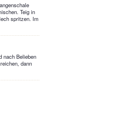
rangenschale
ischen. Teig in
lech spritzen. Im
 nach Belieben
treichen, dann