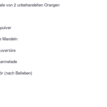
ale von 2 unbehandelten Orangen
kpulver
e Mandeln
kuvertüre
armelade
ör (nach Belieben)