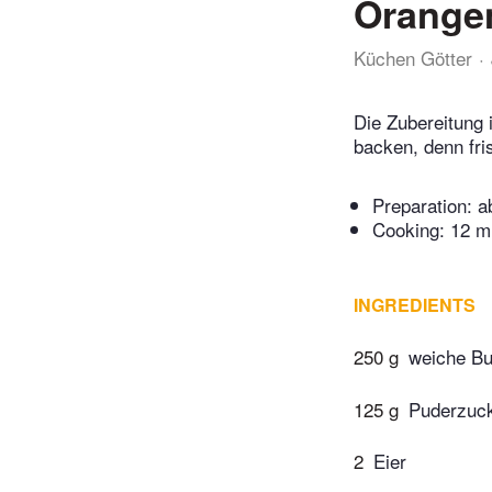
Orange
Küchen Götter
Die Zubereitung 
backen, denn fr
Preparation:
a
Cooking:
12 m
INGREDIENTS
250 g
weiche Bu
125 g
Puderzuc
2
Eier