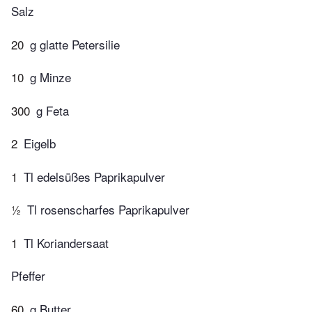
Salz
20
g glatte Petersilie
10
g Minze
300
g Feta
2
Eigelb
1
Tl edelsüßes Paprikapulver
½
Tl rosenscharfes Paprikapulver
1
Tl Koriandersaat
Pfeffer
60
g Butter