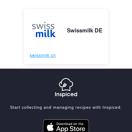
Swissmilk DE
swissmilk.ch
Start collecting and managing recipes with Inspiced.