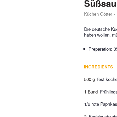
Süßsaur
Küchen Götter
Die deutsche Küc
haben wollen, m
Preparation:
3
INGREDIENTS
500 g
fest koche
1 Bund
Frühling
1/2 rote Paprika
2
Knoblauchzeh