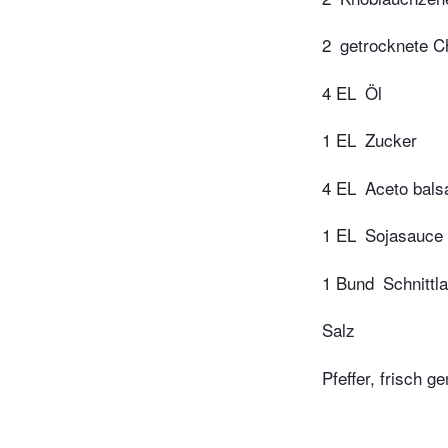
2
getrocknete Ch
4 EL
Öl
1 EL
Zucker
4 EL
Aceto bals
1 EL
Sojasauce
1 Bund
Schnittl
Salz
Pfeffer, frisch g