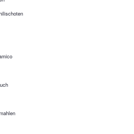
ilischoten
amico
auch
emahlen