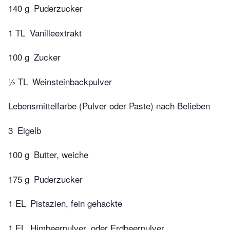
140 g
Puderzucker
1 TL
Vanilleextrakt
100 g
Zucker
½ TL
Weinsteinbackpulver
Lebensmittelfarbe (Pulver oder Paste) nach Belieben
3
Eigelb
100 g
Butter, weiche
175 g
Puderzucker
1 EL
Pistazien, fein gehackte
1 EL
Himbeerpulver, oder Erdbeerpulver,