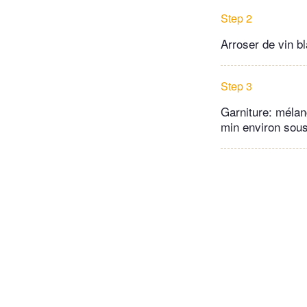
Step 2
Arroser de vin b
Step 3
Garniture: mélang
min environ sous