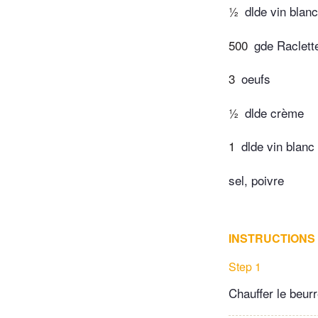
½
dlde vin blanc
500
gde Raclett
3
oeufs
½
dlde crème
1
dlde vin blanc
sel, poivre
INSTRUCTIONS
Step 1
Chauffer le beurr