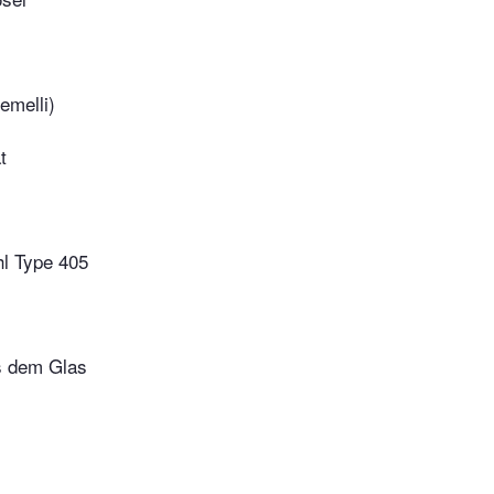
emelli)
t
l Type 405
s dem Glas