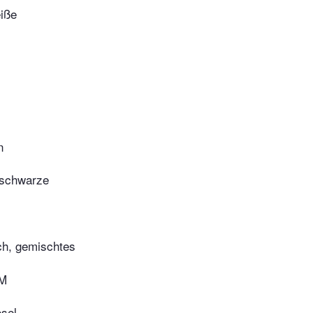
eiße
n
, schwarze
ch, gemischtes
 M
sel