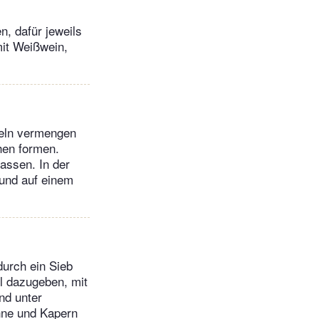
n, dafür jeweils
mit Weißwein,
seln vermengen
hen formen.
assen. In der
und auf einem
urch ein Sieb
l dazugeben, mit
nd unter
hne und Kapern