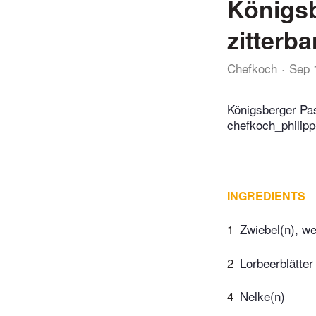
Königsb
zitterb
Chefkoch
Sep 
Königsberger Pas
chefkoch_philipp
INGREDIENTS
1
Zwiebel(n), w
2
Lorbeerblätter
4
Nelke(n)