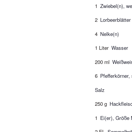
1
Zwiebel(n), w
2
Lorbeerblätter
4
Nelke(n)
1 Liter
Wasser
200 ml
Weißwei
6
Pfefferkörner
Salz
250 g
Hackfleis
1
Ei(er), Größe
2 EL
Semmelbrö