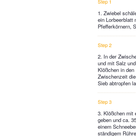
Step 1
1. Zwiebel schäl
ein Lorbeerblatt
Pfefferkörnern, 
Step 2
2. In der Zwisch
und mit Salz un
Klößchen in den 
Zwischenzeit di
Sieb abtropfen l
Step 3
3. Klößchen mit
geben und ca. 35
einem Schneebes
ständigem Rühre