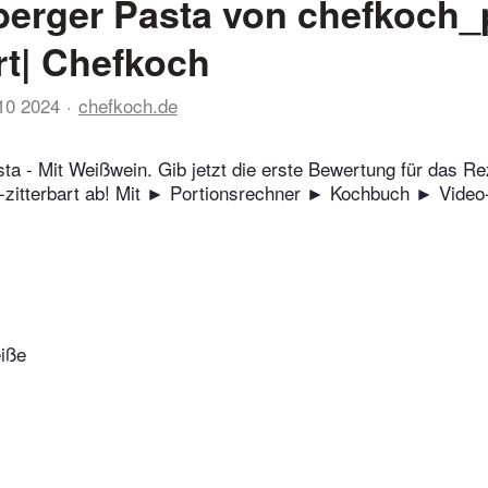
erger Pasta von chefkoch_p
art| Chefkoch
10 2024
chefkoch.de
ta - Mit Weißwein. Gib jetzt die erste Bewertung für das R
-zitterbart ab! Mit ► Portionsrechner ► Kochbuch ► Video
eiße