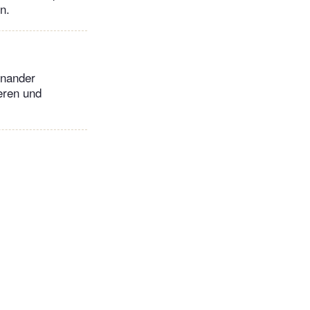
n.
inander
eren und