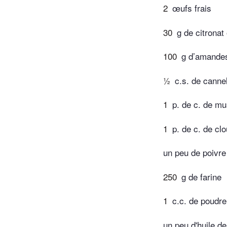
2
œufs frais
30
g de citronat
100
g d’amande
½
c.s. de canne
1
p. de c. de m
1
p. de c. de cl
un peu de poivre
250
g de farine
1
c.c. de poudre
un peu d'huile d