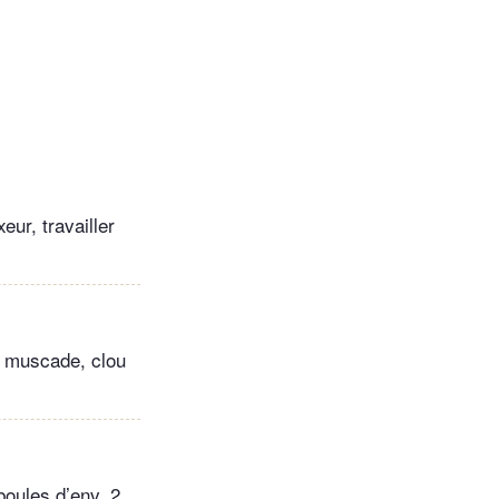
ur, travailler
e, muscade, clou
boules d’env. 2