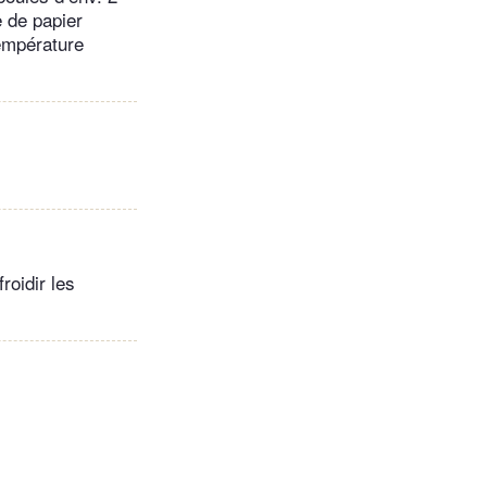
 de papier
température
roidir les