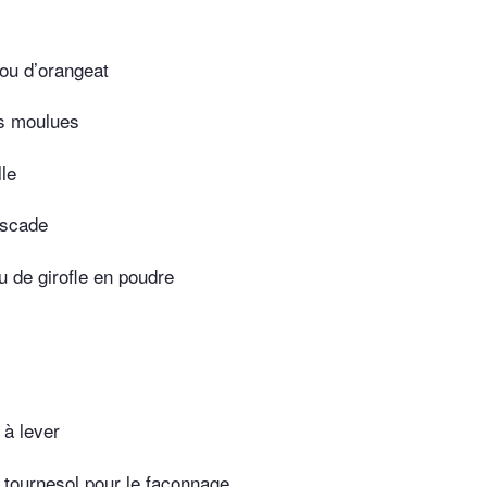
 ou d’orangeat
s moulues
lle
uscade
ou de girofle en poudre
 à lever
e tournesol pour le façonnage