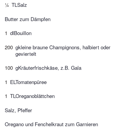
¼
TLSalz
Butter zum Dämpfen
1
dlBouillon
200
gkleine braune Champignons, halbiert oder
geviertelt
100
gKräuterfrischkäse, z.B. Gala
1
ELTomatenpüree
1
TLOreganoblättchen
Salz, Pfeffer
Oregano und Fenchelkraut zum Garnieren