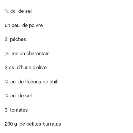
¼ cc
de sel
un peu
de poivre
2
pêches
½
melon charentais
2 cs
d’huile d'olive
¼ cc
de flocons de chili
¼ cc
de sel
3
tomates
200 g
de petites burratas