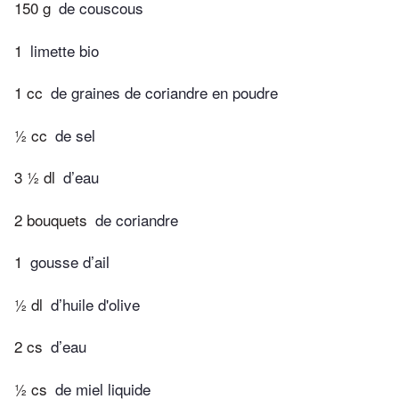
150 g
de couscous
1
limette bio
1 cc
de graines de coriandre en poudre
½ cc
de sel
3 ½ dl
d’eau
2 bouquets
de coriandre
1
gousse d’ail
½ dl
d’huile d'olive
2 cs
d’eau
½ cs
de miel liquide