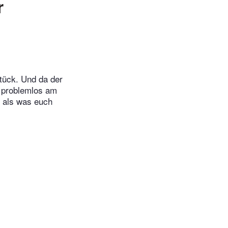
r
tück. Und da der
n problemlos am
, als was euch