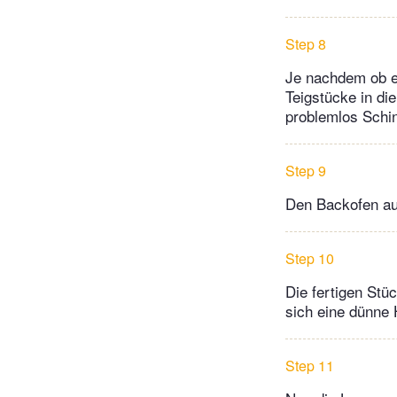
Step 8
Je nachdem ob es
Teigstücke in di
problemlos Schi
Step 9
Den Backofen au
Step 10
Die fertigen Stü
sich eine dünne 
Step 11