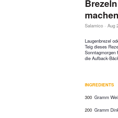
Brezeln
mache
Salamico
Aug 
Laugenbrezel od
Teig dieses Rez
Sonntagmorgen fr
die Aufback-Bäc
INGREDIENTS
300
Gramm Wei
200
Gramm Dink