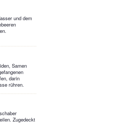
Wasser und dem
mbeeren
en.
neiden, Samen
fgefangenen
fen, darin
sse rühren.
ischaber
teilen. Zugedeckt