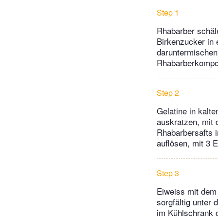
Step 1
Rhabarber schäl
Birkenzucker in 
daruntermischen,
Rhabarberkompott
Step 2
Gelatine in kalt
auskratzen, mit
Rhabarbersafts i
auflösen, mit 3 
Step 3
Eiweiss mit dem
sorgfältig unter
im Kühlschrank c