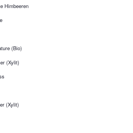
lte Himbeeren
ne
ture (Bio)
r (Xylit)
ss
r (Xylit)