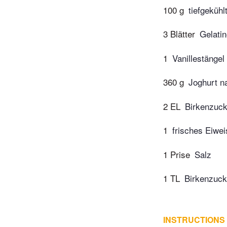
100 g
tiefgeküh
3 Blätter
Gelati
1
Vanillestängel
360 g
Joghurt na
2 EL
Birkenzucke
1
frisches Eiwei
1 Prise
Salz
1 TL
Birkenzucke
INSTRUCTIONS