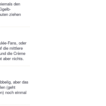
(niemals den
Eigelb-
nuten ziehen
ulée-Fans, oder
 die mittlere
 und die Crème
t aber nichts.
bbelig, aber das
len (geht
en) noch einmal