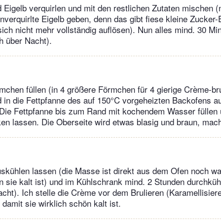
 Eigelb verquirlen und mit den restlichen Zutaten mischen 
nverquirlte Eigelb geben, denn das gibt fiese kleine Zucker-
ich nicht mehr vollständig auflösen). Nun alles mind. 30 Mi
h über Nacht).
rmchen füllen (in 4 größere Förmchen für 4 gierige Crème-br
nd in die Fettpfanne des auf 150°C vorgeheizten Backofens auf
. Die Fettpfanne bis zum Rand mit kochendem Wasser füllen
en lassen. Die Oberseite wird etwas blasig und braun, mach
skühlen lassen (die Masse ist direkt aus dem Ofen noch wa
n sie kalt ist) und im Kühlschrank mind. 2 Stunden durchküh
acht). Ich stelle die Crème vor dem Brulieren (Karamellisier
 damit sie wirklich schön kalt ist.