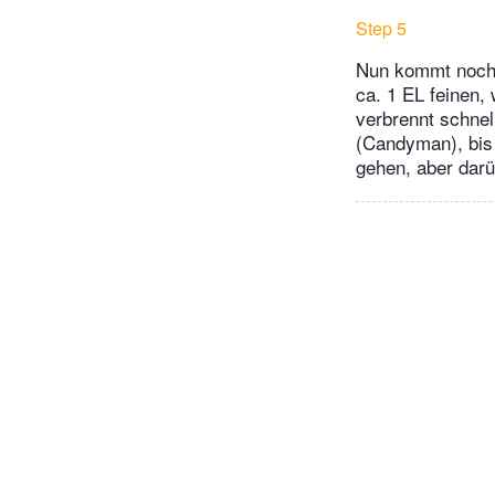
Step 5
Nun kommt noch d
ca. 1 EL feinen,
verbrennt schne
(Candyman), bis 
gehen, aber darü