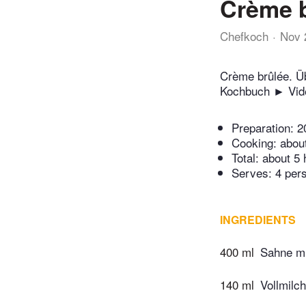
Crème 
Chefkoch
Nov 
Crème brûlée. Ü
Kochbuch ► Vide
Preparation:
2
Cooking:
abou
Total:
about 5 
Serves: 4 per
INGREDIENTS
400 ml
Sahne mi
140 ml
Vollmilch