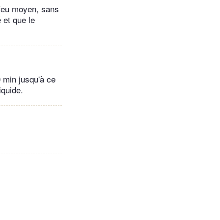
à feu moyen, sans
 et que le
 min jusqu'à ce
iquide.