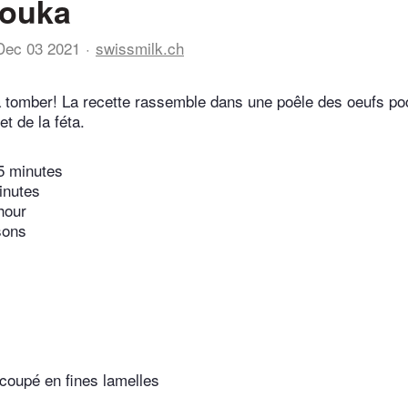
ouka
Dec 03 2021
swissmilk.ch
 à tomber! La recette rassemble dans une poêle des oeufs p
t de la féta.
5 minutes
inutes
hour
sons
coupé en fines lamelles