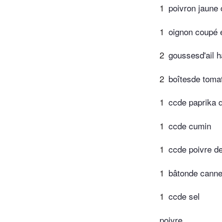
1
poivron jaune 
1
oignon coupé e
2
goussesd'ail 
2
boîtesde toma
1
ccde paprika 
1
ccde cumin
1
ccde poivre d
1
bâtonde canne
1
ccde sel
poivre