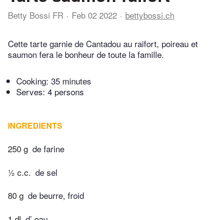
Betty Bossi FR
Feb 02 2022
bettybossi.ch
Cette tarte garnie de Cantadou au raifort, poireau et
saumon fera le bonheur de toute la famille.
Cooking:
35 minutes
Serves: 4 persons
INGREDIENTS
250 g
de farine
½ c.c.
de sel
80 g
de beurre, froid
1 dl
d’ eau