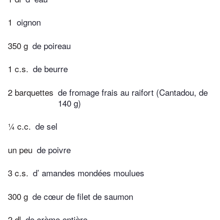
1
oignon
350 g
de poireau
1 c.s.
de beurre
2 barquettes
de fromage frais au raifort (Cantadou, de
140 g)
¼ c.c.
de sel
un peu
de poivre
3 c.s.
d’ amandes mondées moulues
300 g
de cœur de filet de saumon
2 dl
de crème entière