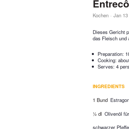
Entrecô
Kochen
Jan 13
Dieses Gericht p
das Fleisch und 
Preparation:
1
Cooking:
abou
Serves: 4 per
INGREDIENTS
1 Bund
Estrago
½ dl
Olivenöl fü
schwarzer Pfeffe