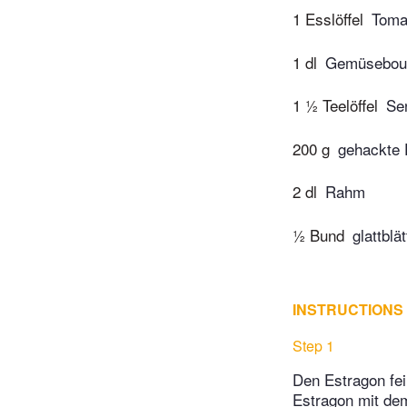
1 Esslöffel
Toma
1 dl
Gemüseboui
1 ½ Teelöffel
Se
200 g
gehackte
2 dl
Rahm
½ Bund
glattblät
INSTRUCTIONS
Step 1
Den Estragon fei
Estragon mit dem