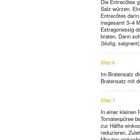
Die Entrecôtes g
Salz würzen. Ein
Entrecôtes dari
insgesamt 3–4 Mi
Estragonessig d
braten. Dann sof
(blutig, saignan
Step 6
Im Bratensatz d
Bratensatz mit d
Step 7
In einer kleinen
Tomatenpüree bei
zur Hälfte einko
reduzieren. Zul
Minuten einkoch