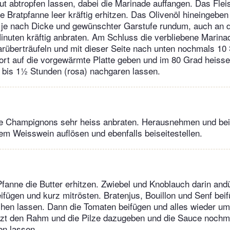
ut abtropfen lassen, dabei die Marinade auffangen. Das Fle
e Bratpfanne leer kräftig erhitzen. Das Olivenöl hineingeben
n je nach Dicke und gewünschter Garstufe rundum, auch an 
nuten kräftig anbraten. Am Schluss die verbliebene Marina
arüberträufeln und mit dieser Seite nach unten nochmals 1
ort auf die vorgewärmte Platte geben und im 80 Grad heiss
t) bis 1½ Stunden (rosa) nachgaren lassen.
ie Champignons sehr heiss anbraten. Herausnehmen und beis
em Weisswein auflösen und ebenfalls beiseitestellen.
 Pfanne die Butter erhitzen. Zwiebel und Knoblauch darin an
fügen und kurz mitrösten. Bratenjus, Bouillon und Senf beif
chen lassen. Dann die Tomaten beifügen und alles wieder um 
etzt den Rahm und die Pilze dazugeben und die Sauce nochm
en lassen.