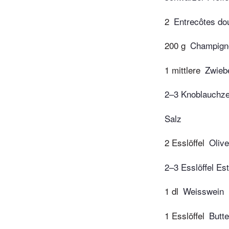
2
Entrecôtes do
200 g
Champign
1 mittlere
Zwieb
2–3 Knoblauchz
Salz
2 Esslöffel
Oliv
2–3 Esslöffel Es
1 dl
Weisswein
1 Esslöffel
Butte