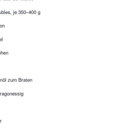
ubles, je 350–400 g
on
el
ehen
enöl zum Braten
tragonessig
r