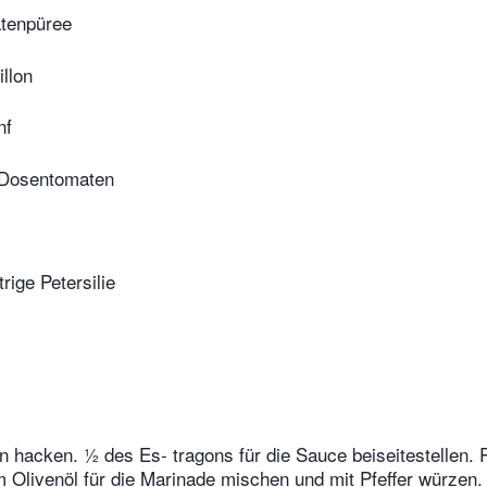
tenpüree
llon
nf
 Dosentomaten
trige Petersilie
n hacken. ½ des Es- tragons für die Sauce beiseitestellen. R
 Olivenöl für die Marinade mischen und mit Pfeffer würzen.