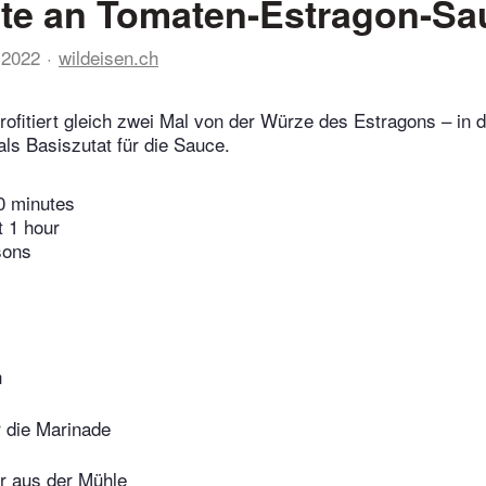
te an Tomaten-Estragon-Sa
 2022
wildeisen.ch
rofitiert gleich zwei Mal von der Würze des Estragons – in 
als Basiszutat für die Sauce.
0 minutes
t 1 hour
sons
n
r die Marinade
r aus der Mühle