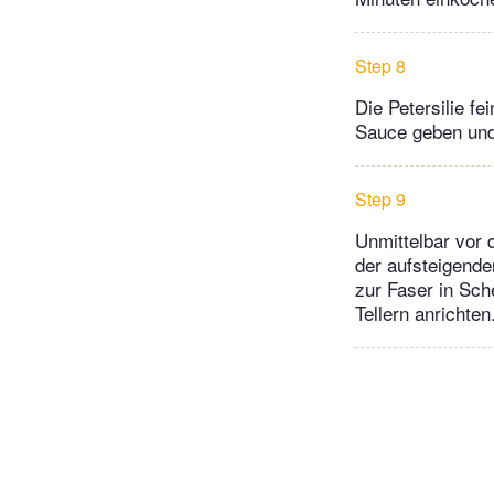
Step 8
Die Petersilie f
Sauce geben und
Step 9
Unmittelbar vor 
der aufsteigend
zur Faser in Sc
Tellern anrichte