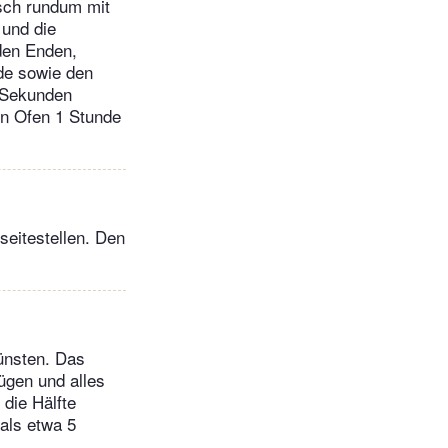
isch rundum mit
 und die
den Enden,
de sowie den
0 Sekunden
en Ofen 1 Stunde
eitestellen. Den
dünsten. Das
ügen und alles
die Hälfte
als etwa 5