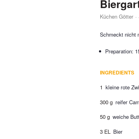
Biergar
Küchen Götter
Schmeckt nicht n
Preparation:
1
INGREDIENTS
1
kleine rote Zw
300 g
reifer Ca
50 g
weiche But
3 EL
Bier