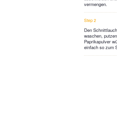
vermengen.
Step 2
Den Schnittlauc
waschen, putzen 
Paprikapulver w
einfach so zum S