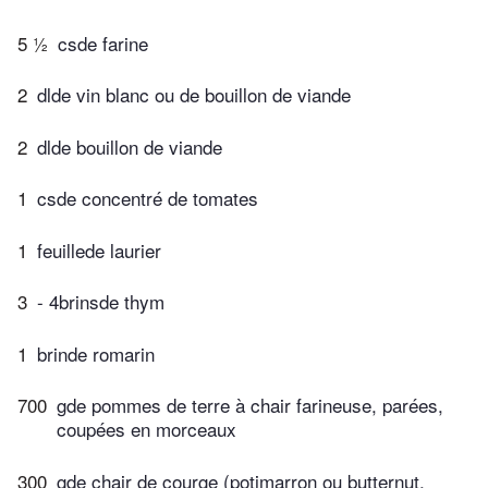
5 ½
csde farine
2
dlde vin blanc ou de bouillon de viande
2
dlde bouillon de viande
1
csde concentré de tomates
1
feuillede laurier
3
- 4brinsde thym
1
brinde romarin
700
gde pommes de terre à chair farineuse, parées,
coupées en morceaux
300
gde chair de courge (potimarron ou butternut,