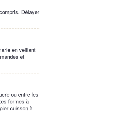
 compris. Délayer
arie en veillant
 amandes et
ucre ou entre les
ntes formes à
pier cuisson à
.