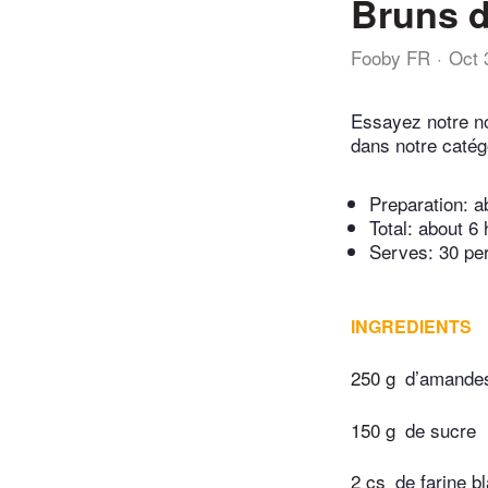
Bruns d
Fooby FR
Oct 
Essayez notre n
dans notre catég
Preparation:
a
Total:
about 6 
Serves: 30 pe
INGREDIENTS
250 g
d’amande
150 g
de sucre
2 cs
de farine b