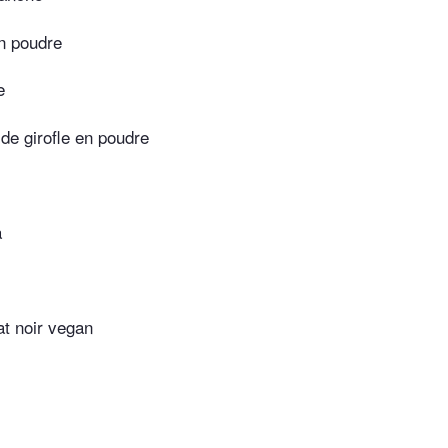
n poudre
e
 de girofle en poudre
a
at noir vegan