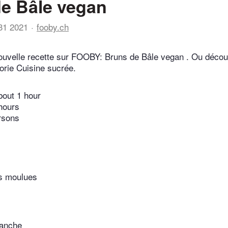
e Bâle vegan
31 2021
fooby.ch
ouvelle recette sur FOOBY: Bruns de Bâle vegan . Ou décou
orie Cuisine sucrée.
bout 1 hour
hours
rsons
s moulues
lanche