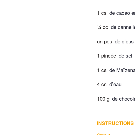
1 cs
de cacao e
¼ cc
de cannell
un peu
de clous
1 pincée
de sel
1 cs
de Maïzen
4 cs
d’eau
100 g
de chocol
INSTRUCTIONS