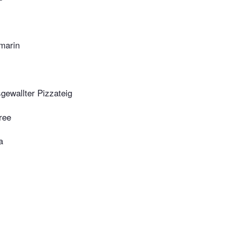
marin
gewallter Pizzateig
ree
a