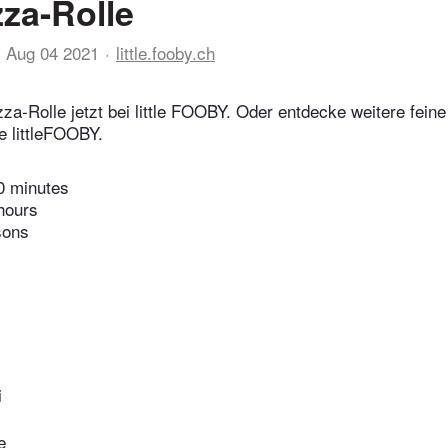
zza-Rolle
Aug 04 2021
little.fooby.ch
zza-Rolle jetzt bei little FOOBY. Oder entdecke weitere fein
e littleFOOBY.
0 minutes
hours
sons
i
e