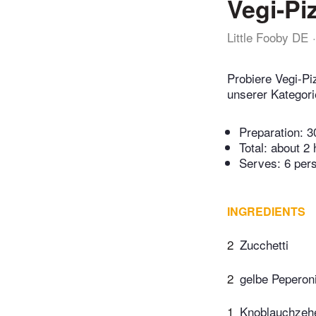
Vegi-Pi
Little Fooby DE
Probiere Vegi-Pi
unserer Kategori
Preparation:
3
Total:
about 2 
Serves: 6 per
INGREDIENTS
2
Zucchetti
2
gelbe Peperon
1
Knoblauchzeh