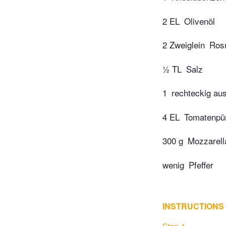
2 EL
Olivenöl
2 Zweiglein
Ros
½ TL
Salz
1
rechteckig aus
4 EL
Tomatenpü
300 g
Mozzarell
wenig
Pfeffer
INSTRUCTIONS