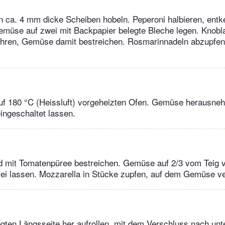
in ca. 4 mm dicke Scheiben hobeln. Peperoni halbieren, entk
 Gemüse auf zwei mit Backpapier belegte Bleche legen. Knob
ühren, Gemüse damit bestreichen. Rosmarinnadeln abzupfen
auf 180 °C (Heissluft) vorgeheizten Ofen. Gemüse herausne
ingeschaltet lassen.
nd mit Tomatenpüree bestreichen. Gemüse auf 2/3 vom Teig v
rei lassen. Mozzarella in Stücke zupfen, auf dem Gemüse ve
egten Längsseite her aufrollen, mit dem Verschluss nach unte