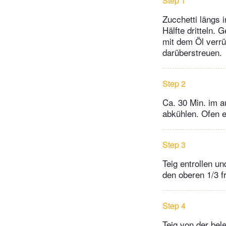
Step 1
Zucchetti längs 
Hälfte dritteln.
mit dem Öl verr
darüberstreuen.
Step 2
Ca. 30 Min. im 
abkühlen. Ofen e
Step 3
Teig entrollen u
den oberen 1/3 f
Step 4
Teig von der bel