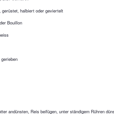
gerüstet, halbiert oder geviertelt
der Bouillon
heiss
 gerieben
utter andünsten, Reis beifügen, unter ständigem Rühren dün