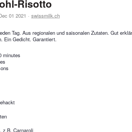
hl-Risotto
Dec 01 2021
swissmilk.ch
eden Tag. Aus regionalen und saisonalen Zutaten. Gut erklär
 Ein Gedicht. Garantiert.
0 minutes
tes
sons
gehackt
ten
, z.B. Carnaroli