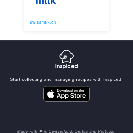
swissmilk.ch
Start collecting and managing recipes with Inspiced.
Made with ❤ in Switzerland, Serbia and Portugal.