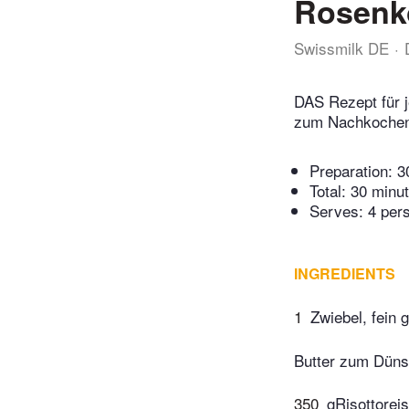
Rosenko
Swissmilk DE
DAS Rezept für j
zum Nachkochen.
Preparation:
3
Total:
30 minu
Serves: 4 per
INGREDIENTS
1
Zwiebel, fein 
Butter zum Düns
350
gRisottoreis