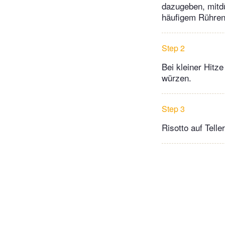
dazugeben, mitdü
häufigem Rühren
Step 2
Bei kleiner Hitz
würzen.
Step 3
Risotto auf Telle