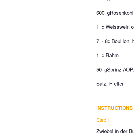
600
gRosenkohl, 
1
dlWeisswein o
7
- 8dlBouillon, 
1
dlRahm
50
gSbrinz AOP,
Salz, Pfeffer
INSTRUCTIONS
Step 1
Zwiebel in der B