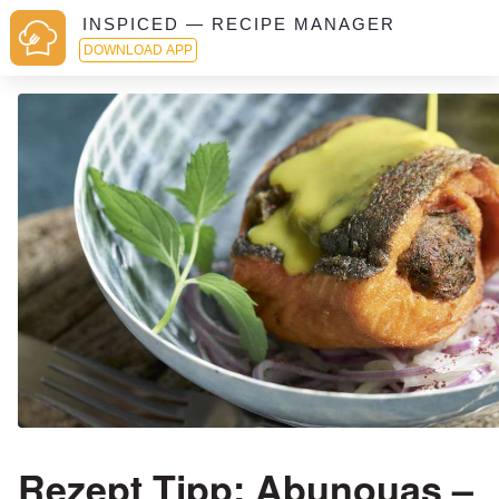
INSPICED — RECIPE MANAGER
DOWNLOAD APP
Rezept Tipp: Abunouas –