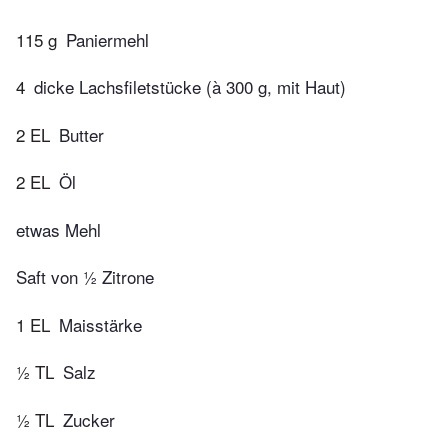
115 g
Paniermehl
4
dicke Lachsfiletstücke (à 300 g, mit Haut)
2 EL
Butter
2 EL
Öl
etwas Mehl
Saft von ½ Zitrone
1 EL
Maisstärke
½ TL
Salz
½ TL
Zucker