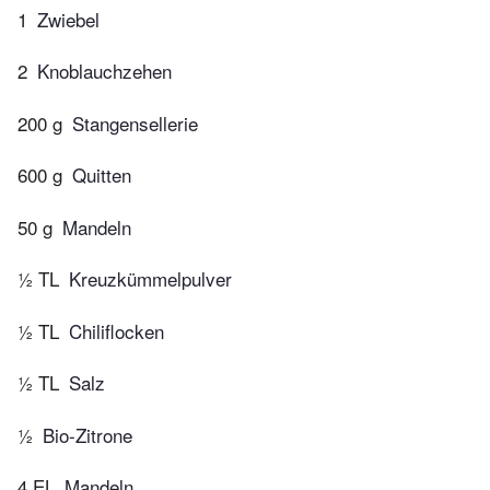
1
Zwiebel
2
Knoblauchzehen
200 g
Stangensellerie
600 g
Quitten
50 g
Mandeln
½ TL
Kreuzkümmelpulver
½ TL
Chiliflocken
½ TL
Salz
½
Bio-Zitrone
4 EL
Mandeln