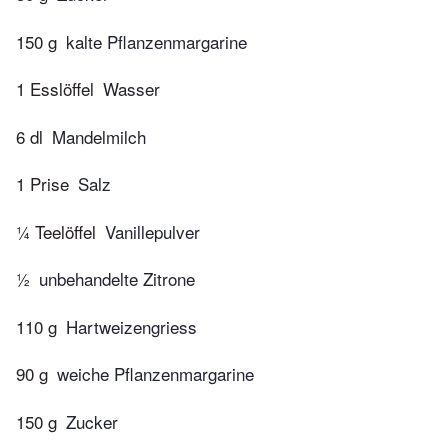
150 g
kalte Pflanzenmargarine
1 Esslöffel
Wasser
6 dl
Mandelmilch
1 Prise
Salz
¼ Teelöffel
Vanillepulver
½
unbehandelte Zitrone
110 g
Hartweizengriess
90 g
weiche Pflanzenmargarine
150 g
Zucker