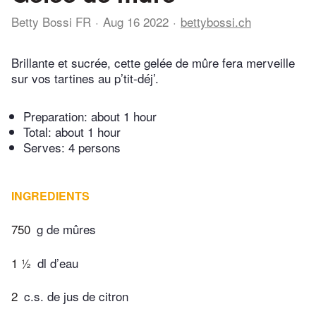
Betty Bossi FR
Aug 16 2022
bettybossi.ch
Brillante et sucrée, cette gelée de mûre fera merveille
sur vos tartines au p’tit-déj’.
Preparation:
about 1 hour
Total:
about 1 hour
Serves: 4 persons
INGREDIENTS
750
g de mûres
1 ½
dl d’eau
2
c.s. de jus de citron