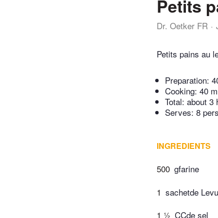
Petits 
Dr. Oetker FR
Petits pains au 
Preparation:
4
Cooking:
40 m
Total:
about 3 
Serves: 8 per
INGREDIENTS
500
gfarine
1
sachetde Levu
1 ½
CCde sel