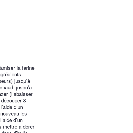
miser la farine
ngrédients
sseurs) jusqu’à
 chaud, jusqu’à
zer (l’abaisser
t découper 8
l’aide d’un
 nouveau les
l’aide d’un
s mettre à dorer
 face d’huile