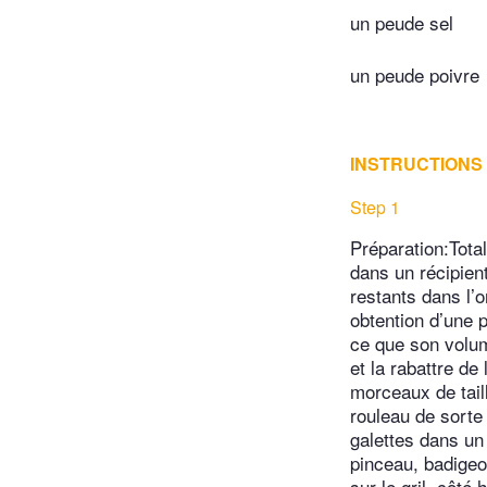
un peude sel
un peude poivre
INSTRUCTIONS
Step 1
Préparation:Tot
dans un récipien
restants dans l’o
obtention d’une p
ce que son volume
et la rabattre de
morceaux de taill
rouleau de sorte
galettes dans un 
pinceau, badigeon
sur le gril, côté