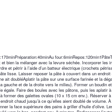
al:170minPréparation:40minAu four:6minRepos:120min1PâteTa
t et bien la mélanger avec la levure séchée. Incorporer les i
rdre et pétrir à l’aide d’un batteur électrique (crochets pétri
âte lisse. Laisser reposer la pâte à couvert dans un endroit
 ait doubléAplatir la pâte sur une surface farinée et la déga
 la gauche et de la droite vers le milieu). Former un boudin e
e égale. Faire des boules avec les pâtons, puis les aplatir à 
 à former des galettes ovales (10 x 15 cm env.). Réserver à
endroit chaud jusqu’à ce qu’elles aient doublé de volume. À 
ner la face supérieure des pains à griller d’huile d’olive. Le
 huilé vers le bas, pendant env. 3 minutes. Badigeonner l’autre