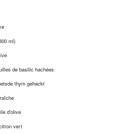
ve
(300 ml)
live
illes de basilic hachées
uetsde thym gehackt
raîche
le d'olive
itron vert