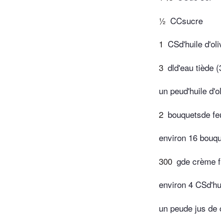
½
CCsucre
1
CSd'huile d'oli
3
dld'eau tiède 
un peud'huile d'o
2
bouquetsde feu
environ 16 bouq
300
gde crème f
environ 4 CSd'hui
un peude jus de c