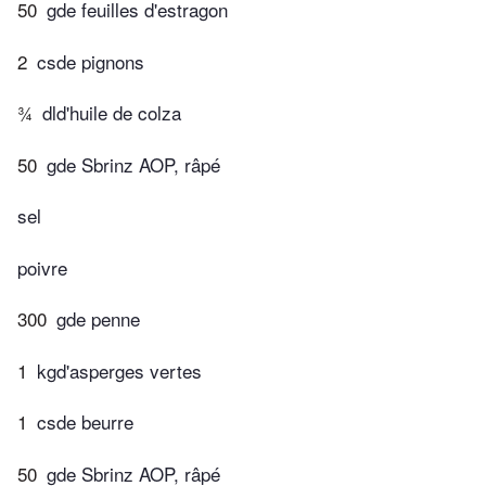
50
gde feuilles d'estragon
2
csde pignons
¾
dld'huile de colza
50
gde Sbrinz AOP, râpé
sel
poivre
300
gde penne
1
kgd'asperges vertes
1
csde beurre
50
gde Sbrinz AOP, râpé