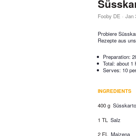
Süsskar
Fooby DE
Jan 
Probiere Süsskar
Rezepte aus uns
Preparation:
2
Total:
about 1 
Serves: 10 pe
INGREDIENTS
400 g
Süsskarto
1 TL
Salz
2 EL
Maizena