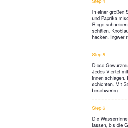
Step 4
In einer großen 
und Paprika misc
Ringe schneiden.
schälen, Knoblau
hacken. Ingwer r
Step 5
Diese Gewürzmisc
Jedes Viertel mi
innen schlagen. 
schichten. Mit Sa
beschweren.
Step 6
Die Wasserrinne 
lassen, bis die