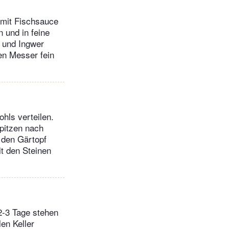
 mit Fischsauce
 und in feine
h und Ingwer
en Messer fein
hls verteilen.
Spitzen nach
 den Gärtopf
it den Steinen
2-3 Tage stehen
en Keller