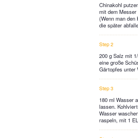
Chinakohl putzen
mit dem Messer 
(Wenn man den Ko
die später abfall
Step 2
200 g Salz mit 1
eine große Schüs
Gärtopfes unter 
Step 3
180 ml Wasser a
lassen. Kohlvier
Wasser waschen u
raspeln, mit 1 E