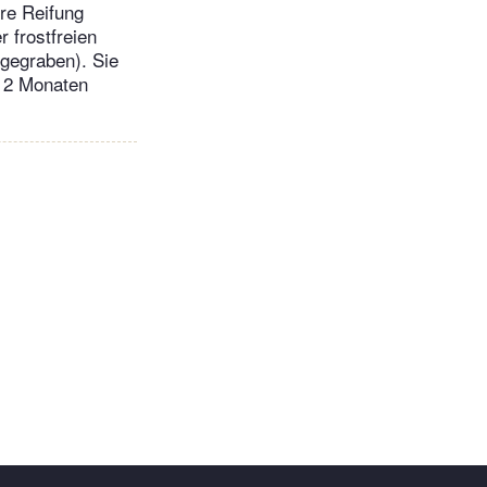
ere Reifung
 frostfreien
ngegraben). Sie
n 2 Monaten