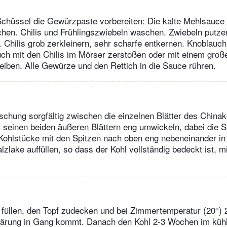
Schüssel die Gewürzpaste vorbereiten: Die kalte Mehlsauce
hen. Chilis und Frühlingszwiebeln waschen. Zwiebeln putzen
 Chilis grob zerkleinern, sehr scharfe entkernen. Knoblauc
ch mit den Chilis im Mörser zerstoßen oder mit einem groß
eiben. Alle Gewürze und den Rettich in die Sauce rühren.
hung sorgfältig zwischen die einzelnen Blätter des Chinako
t seinen beiden äußeren Blättern eng umwickeln, dabei die 
Kohlstücke mit den Spitzen nach oben eng nebeneinander in
lzlake auffüllen, so dass der Kohl vollständig bedeckt ist, m
füllen, den Topf zudecken und bei Zimmertemperatur (20°) 
 Gärung in Gang kommt. Danach den Kohl 2-3 Wochen im kühl