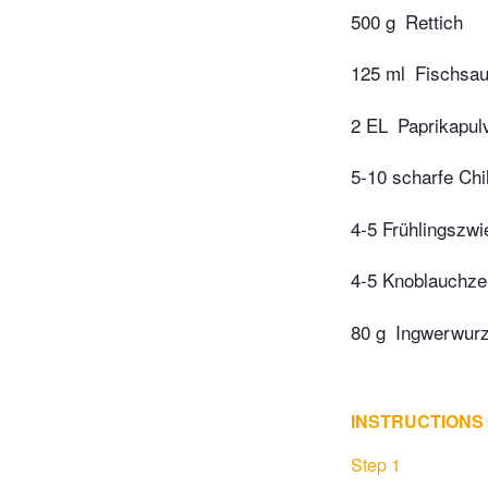
500 g
Rettich
125 ml
Fischsau
2 EL
Paprikapul
5-10 scharfe Chi
4-5 Frühlingszwi
4-5 Knoblauchz
80 g
Ingwerwurz
INSTRUCTIONS
Step 1