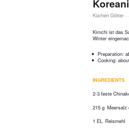
Koreani
Küchen Götter
Kimchi ist das S
Winter eingemach
Preparation:
a
Cooking:
abou
INGREDIENTS
2-3 feste Chinak
215 g
Meersalz 
1 EL
Reismehl