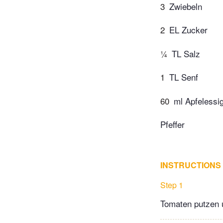
3
Zwiebeln
2
EL Zucker
¼
TL Salz
1
TL Senf
60
ml Apfelessi
Pfeffer
INSTRUCTIONS
Step 1
Tomaten putzen u