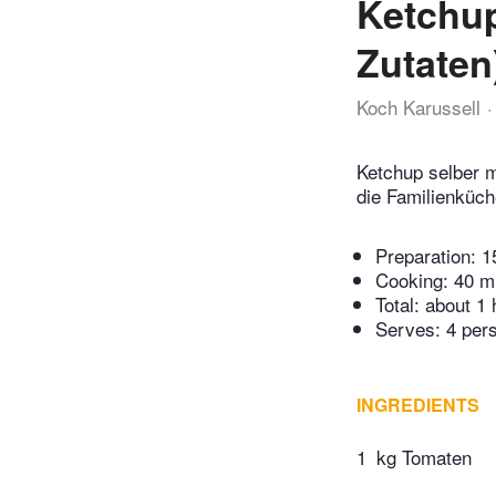
Ketchup
Zutaten
Koch Karussell
Ketchup selber m
die Familienküc
Preparation:
1
Cooking:
40 m
Total:
about 1 
Serves: 4 per
INGREDIENTS
1
kg Tomaten