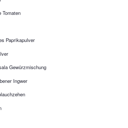
e Tomaten
es Paprikapulver
lver
ala Gewürzmischung
ebener Ingwer
blauchzehen
n