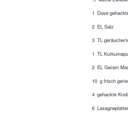
1
Dose gehackt
2
EL Salz
3
TL geräuchert
1
TL Kurkumapu
2
EL Garam Mas
10
g frisch geri
4
gehackte Kno
6
Lasagneplatte