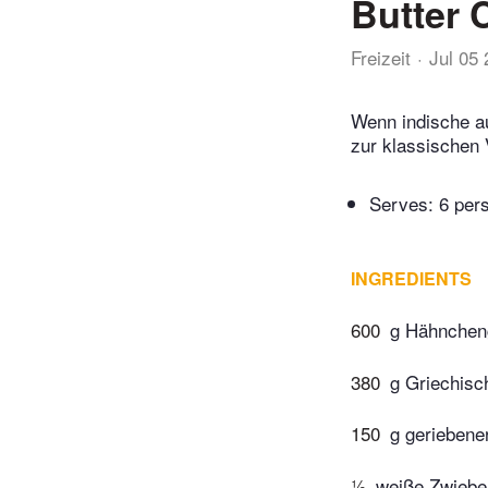
Butter 
Freizeit
Jul 05
Wenn indische auf
zur klassischen 
Serves: 6 per
INGREDIENTS
600
g Hähnchen
380
g Griechisc
150
g geriebene
½
weiße Zwiebe