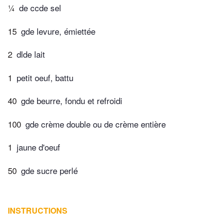
¼
de ccde sel
15
gde levure, émiettée
2
dlde lait
1
petit oeuf, battu
40
gde beurre, fondu et refroidi
100
gde crème double ou de crème entière
1
jaune d'oeuf
50
gde sucre perlé
INSTRUCTIONS