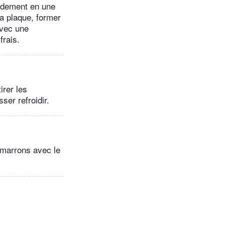
pidement en une
la plaque, former
avec une
frais.
irer les
sser refroidir.
e marrons avec le