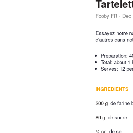
Tartele
Fooby FR
Dec 
Essayez notre no
d'autres dans no
Preparation:
4
Total:
about 1 
Serves: 12 pe
INGREDIENTS
200 g
de farine 
80 g
de sucre
¼ cc
de sel