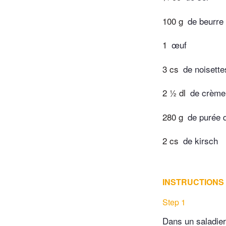
100 g
de beurre
1
œuf
3 cs
de noisette
2 ½ dl
de crème 
280 g
de purée 
2 cs
de kirsch
INSTRUCTIONS
Step 1
Dans un saladier,