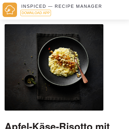
INSPICED — RECIPE MANAGER
DOWNLOAD APP
Apfel-Käse-Risotto mit