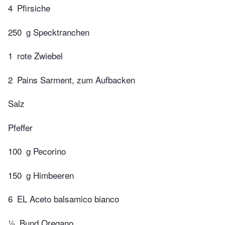
4
Pfirsiche
250
g Specktranchen
1
rote Zwiebel
2
Pains Sarment, zum Aufbacken
Salz
Pfeffer
100
g Pecorino
150
g Himbeeren
6
EL Aceto balsamico bianco
½
Bund Oregano