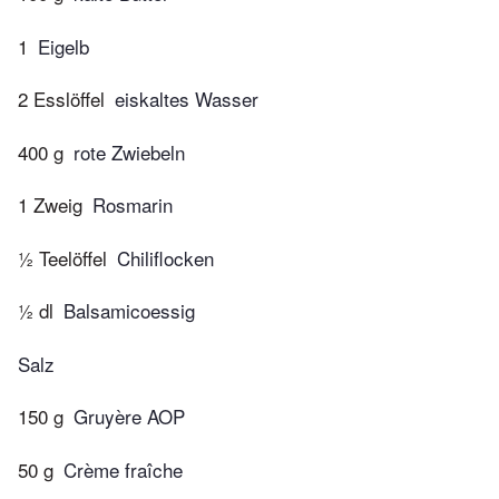
1
Eigelb
2 Esslöffel
eiskaltes Wasser
400 g
rote Zwiebeln
1 Zweig
Rosmarin
½ Teelöffel
Chiliflocken
½ dl
Balsamicoessig
Salz
150 g
Gruyère AOP
50 g
Crème fraîche