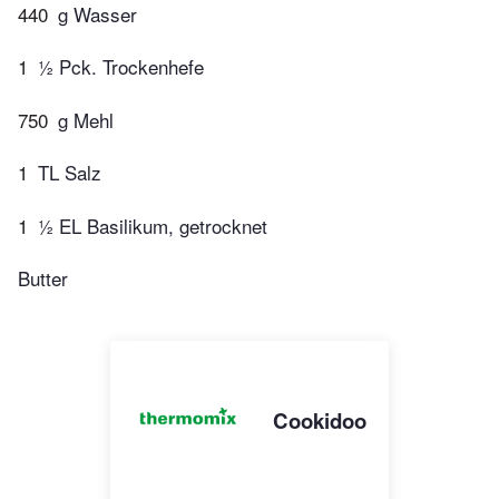
440
g Wasser
1
½ Pck. Trockenhefe
750
g Mehl
1
TL Salz
1
½ EL Basilikum, getrocknet
Butter
Cookidoo