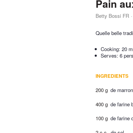
Pain au
Betty Bossi FR
Quelle belle trad
Cooking:
20 m
Serves: 6 per
INGREDIENTS
200 g
de marron
400 g
de farine 
100 g
de farine 
2 c.c.
de sel