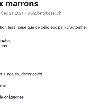
x marrons
Sep 21 2021
ww2.bettybossi.ch
ition tessinoise que ce délicieux pain d’automne!
inutes
sons
s surgelés, décongelés
bise
de châtaignes