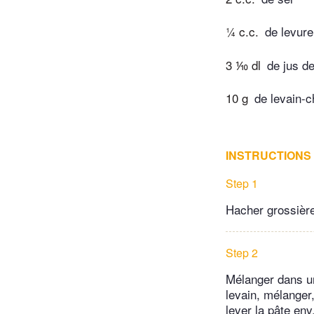
¼ c.c.
de levur
3 ⅒ dl
de jus de
10 g
de levain-c
INSTRUCTIONS
Step 1
Hacher grossièr
Step 2
Mélanger dans un 
levain, mélanger,
lever la pâte en