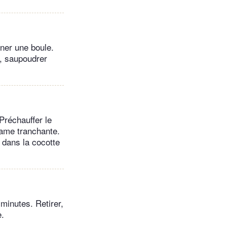
nner une boule.
, saupoudrer
 Préchauffer le
lame tranchante.
r dans la cocotte
 minutes. Retirer,
e.