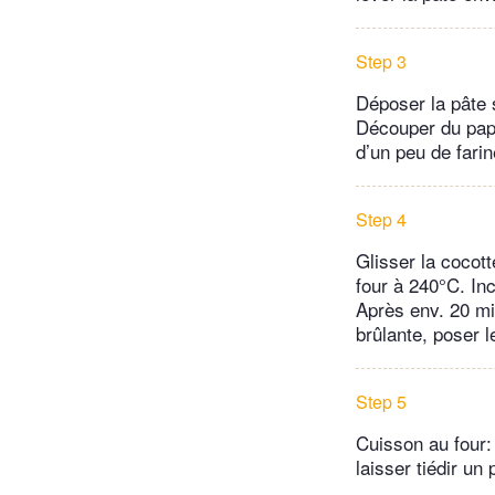
Step 3
Déposer la pâte s
Découper du papi
d’un peu de farin
Step 4
Glisser la cocott
four à 240°C. In
Après env. 20 min
brûlante, poser l
Step 5
Cuisson au four: 
laisser tiédir un 