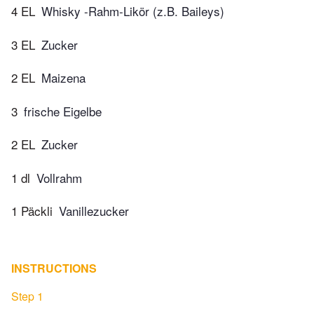
4 EL
Whisky -Rahm-Likör (z.B. Baileys)
3 EL
Zucker
2 EL
Maizena
3
frische Eigelbe
2 EL
Zucker
1 dl
Vollrahm
1 Päckli
Vanillezucker
INSTRUCTIONS
Step 1