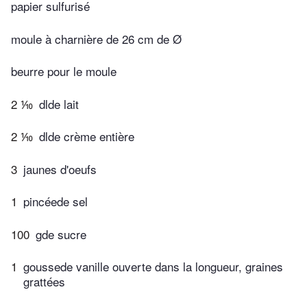
papier sulfurisé
moule à charnière de 26 cm de Ø
beurre pour le moule
2 ⅒
dlde lait
2 ⅒
dlde crème entière
3
jaunes d'oeufs
1
pincéede sel
100
gde sucre
1
goussede vanille ouverte dans la longueur, graines
grattées