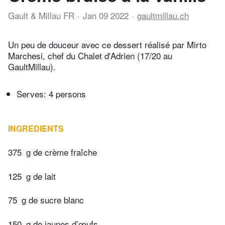
Gault & Millau FR
Jan 09 2022
gaultmillau.ch
Un peu de douceur avec ce dessert réalisé par Mirto
Marchesi, chef du Chalet d'Adrien (17/20 au
GaultMillau).
Serves: 4 persons
INGREDIENTS
375
g de crème fraîche
125
g de lait
75
g de sucre blanc
150
g de jaunes d’œufs