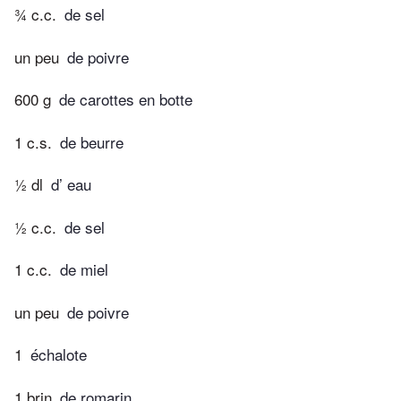
¾ c.c.
de sel
un peu
de poivre
600 g
de carottes en botte
1 c.s.
de beurre
½ dl
d’ eau
½ c.c.
de sel
1 c.c.
de miel
un peu
de poivre
1
échalote
1 brin
de romarin